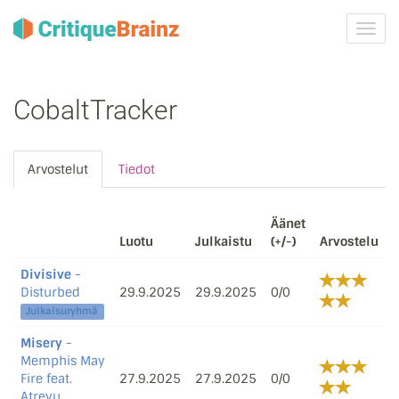
Vaih
navig
CobaltTracker
Arvostelut
Tiedot
Äänet
Luotu
Julkaistu
(+/-)
Arvostelu
Divisive
-
Disturbed
29.9.2025
29.9.2025
0/0
Julkaisuryhmä
Misery
-
Memphis May
Fire feat.
27.9.2025
27.9.2025
0/0
Atreyu