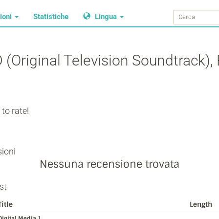
ioni
Statistiche
Lingua
Original Television Soundtrack), P
to rate!
ioni
Nessuna recensione trovata
st
Title
Length
Digital Media 1