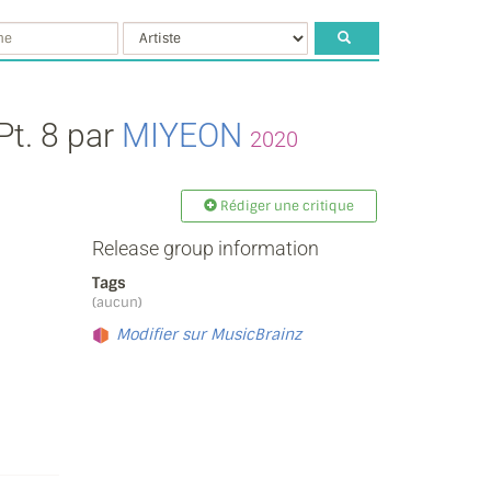
Pt. 8 par
MIYEON
2020
Rédiger une critique
Release group information
Tags
(aucun)
Modifier sur MusicBrainz