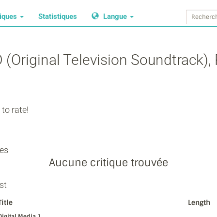
tiques
Statistiques
Langue
Original Television Soundtrack), 
to rate!
ues
Aucune critique trouvée
st
Title
Length
Digital Media 1