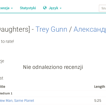
cenzje
Statystyki
Język
ughters] -
Trey Gunn
/
Александ
to rate!
je
Nie odnaleziono recenzji
st
itle
Length
edium 1
ew Man, Same Planet
5:25