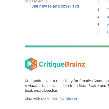
release group.
2
T
See how to add cover art!
3
T
4
A
5
A
6
D
CritiqueBrainz is a repository for Creative Commo
reviews. It is based on data from MusicBrainz and
book encyclopedias.
Chat with us:
Matrix, IRC, Discord