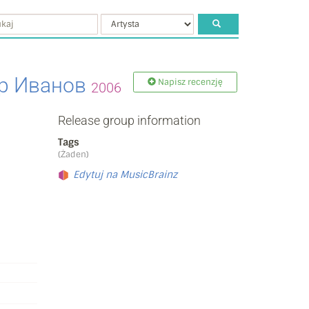
р Иванов
Napisz recenzję
2006
Release group information
Tags
(Żaden)
Edytuj na MusicBrainz