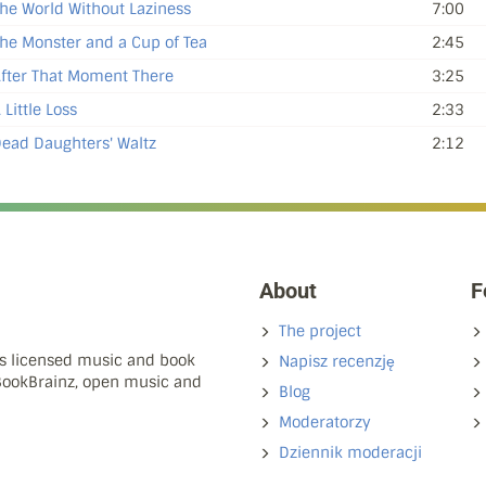
he World Without Laziness
7:00
he Monster and a Cup of Tea
2:45
fter That Moment There
3:25
 Little Loss
2:33
ead Daughters' Waltz
2:12
About
F
The project
ns licensed music and book
Napisz recenzję
 BookBrainz, open music and
Blog
Moderatorzy
Dziennik moderacji