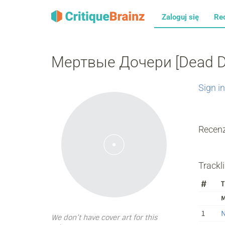
Zaloguj się
Re
Мертвые Дочери [Dead Da
Sign in
Recenz
Trackli
#
T
M
1
N
We don’t have cover art for this