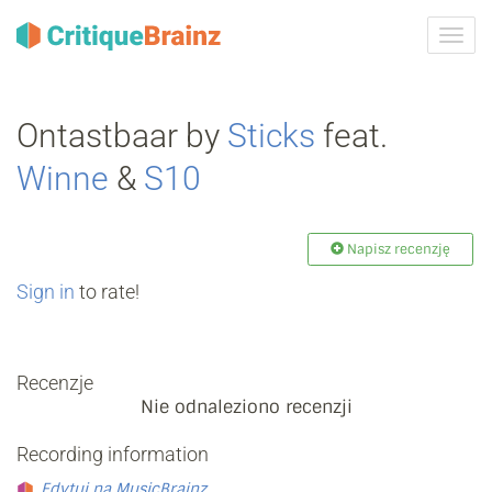
Przeł
nawig
Ontastbaar by
Sticks
feat.
Winne
&
S10
Napisz recenzję
Sign in
to rate!
Recenzje
Nie odnaleziono recenzji
Recording information
Edytuj na MusicBrainz