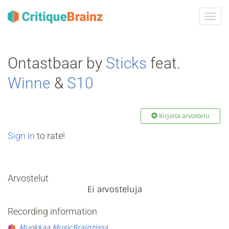
Vaih
navig
Ontastbaar by
Sticks
feat.
Winne
&
S10
Kirjoita arvostelu
Sign in
to rate!
Arvostelut
Ei arvosteluja
Recording information
Muokkaa MusicBrainzissa