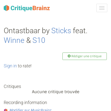
Activ
la
navig
Ontastbaar by
Sticks
feat.
Winne
&
S10
Rédiger une critique
Sign in
to rate!
Critiques
Aucune critique trouvée
Recording information
Modifier sur MusicBrainz