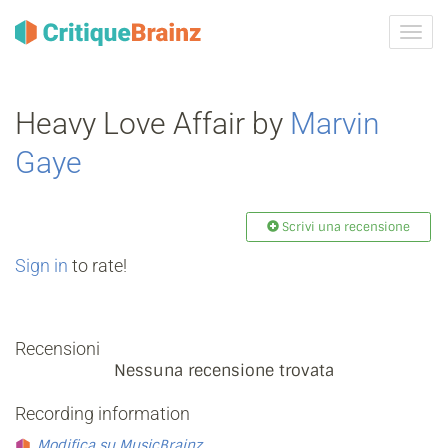
Attiva
navig
Heavy Love Affair by
Marvin
Gaye
Scrivi una recensione
Sign in
to rate!
Recensioni
Nessuna recensione trovata
Recording information
Modifica su MusicBrainz