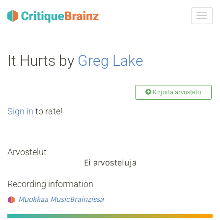
Vaih
navig
It Hurts by
Greg Lake
Kirjoita arvostelu
Sign in
to rate!
Arvostelut
Ei arvosteluja
Recording information
Muokkaa MusicBrainzissa