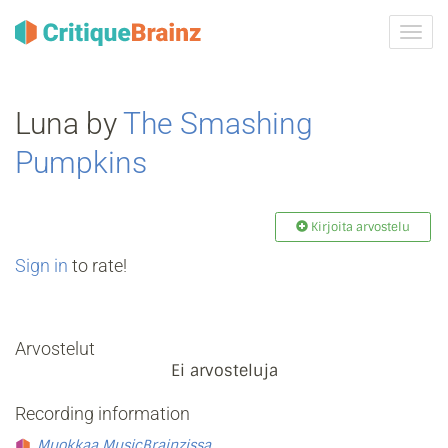
Vaih
navig
Luna by
The Smashing
Pumpkins
Kirjoita arvostelu
Sign in
to rate!
Arvostelut
Ei arvosteluja
Recording information
Muokkaa MusicBrainzissa