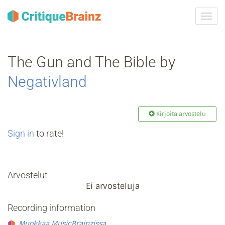
Vaih
navig
The Gun and The Bible by
Negativland
Kirjoita arvostelu
Sign in
to rate!
Arvostelut
Ei arvosteluja
Recording information
Muokkaa MusicBrainzissa