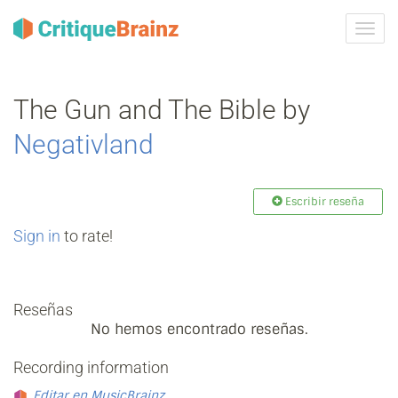
Camb
la
nave
The Gun and The Bible by
Negativland
Escribir reseña
Sign in
to rate!
Reseñas
No hemos encontrado reseñas.
Recording information
Editar en MusicBrainz