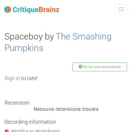
Attiva
navig
Spaceboy by
The Smashing
Pumpkins
Scrivi una recensione
Sign in
to rate!
Recensioni
Nessuna recensione trovata
Recording information
Modifica su MusicBrainz