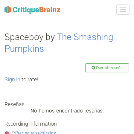
Camb
la
nave
Spaceboy by
The Smashing
Pumpkins
Escribir reseña
Sign in
to rate!
Reseñas
No hemos encontrado reseñas.
Recording information
Editar en MusicBrainz