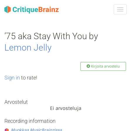
Vaih
navig
’75 aka Stay With You by
Lemon Jelly
Kirjoita arvostelu
Sign in
to rate!
Arvostelut
Ei arvosteluja
Recording information
Muokkaa MusicBrainzissa