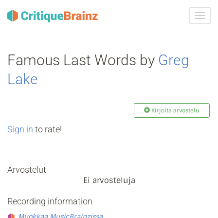
Vaih
navig
Famous Last Words by
Greg
Lake
Kirjoita arvostelu
Sign in
to rate!
Arvostelut
Ei arvosteluja
Recording information
Muokkaa MusicBrainzissa