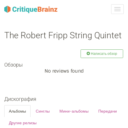
Toggl
navig
The Robert Fripp String Quintet
Написать обзор
Обзоры
No reviews found
Дискография
Альбомы
Синглы
Мини-альбомы
Передачи
Другие релизы