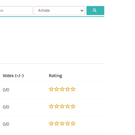
Votes (+/-)
Rating
0/0
0/0
0/0