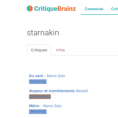
Connexion
Cri
starnakin
Critiques
Infos
Du vent
- Mano Solo
Recording
Stupeur et tremblements
(Novel)
Literary Work
Métro
- Mano Solo
Recording