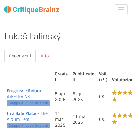
Attiva
navig
Lukáš Lalinský
Recensioni
Info
Creata
Pubblicato
Voti
il
il
(+/-)
Valutazio
Progress • Reform
-
5 apr
5 apr
iLiKETRAiNS
0/0
2025
2025
Gruppo di pubblicazioni
In a Safe Place
- The
11
11 mar
Album Leaf
mar
0/0
2025
2025
Gruppo di pubblicazioni