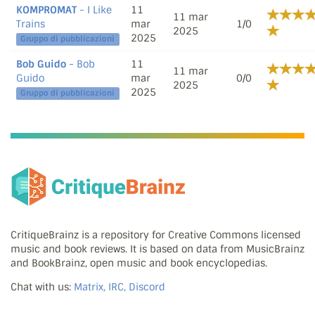
KOMPROMAT
- I Like
11
11 mar
Trains
mar
1/0
2025
2025
Gruppo di pubblicazioni
Bob Guido
- Bob
11
11 mar
Guido
mar
0/0
2025
2025
Gruppo di pubblicazioni
CritiqueBrainz is a repository for Creative Commons licensed
music and book reviews. It is based on data from MusicBrainz
and BookBrainz, open music and book encyclopedias.
Chat with us:
Matrix, IRC, Discord