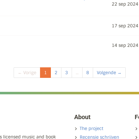
22 sep 2024
17 sep 2024
14 sep 2024
← Vorige
1
2
3
...
8
Volgende →
About
F
The project
ns licensed music and book
Recensie schrijven