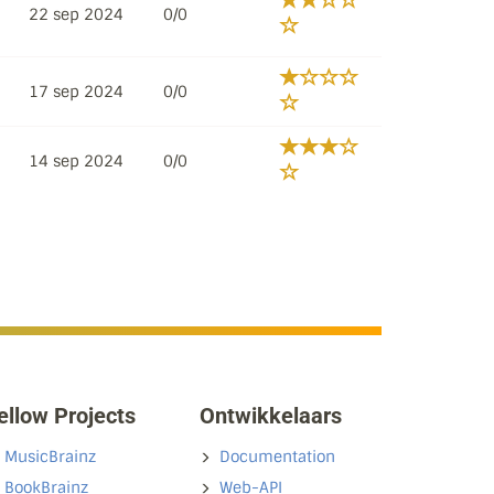
22 sep 2024
0/0
17 sep 2024
0/0
14 sep 2024
0/0
ellow Projects
Ontwikkelaars
MusicBrainz
Documentation
BookBrainz
Web-API