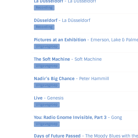
La Düsseldorf
- La Düsseldorf
Recording
Düsseldorf
- La Düsseldorf
Recording
Pictures at an Exhibition
- Emerson, Lake & Palm
Uitgavegroep
The Soft Machine
- Soft Machine
Uitgavegroep
Nadir’s Big Chance
- Peter Hammill
Uitgavegroep
Live
- Genesis
Uitgavegroep
You: Radio Gnome Invisible, Part 3
- Gong
Uitgavegroep
Days of Future Passed
- The Moody Blues with the