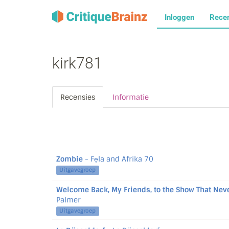
Inloggen
Rece
kirk781
Recensies
Informatie
Zombie
- Fẹla and Afrika 70
Uitgavegroep
Welcome Back, My Friends, to the Show That Ne
Palmer
Uitgavegroep