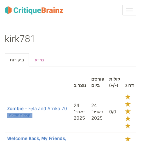
ברר
ניווט
kirk781
מידע
ביקורות
קולות
פורסם
נוצר ב
ביום
(+/-)
דרוג
24
24
Zombie
- Fẹla and Afrika 70
באפר׳
באפר׳
0/0
קבוצת הוצאה
2025
2025
Welcome Back, My Friends,