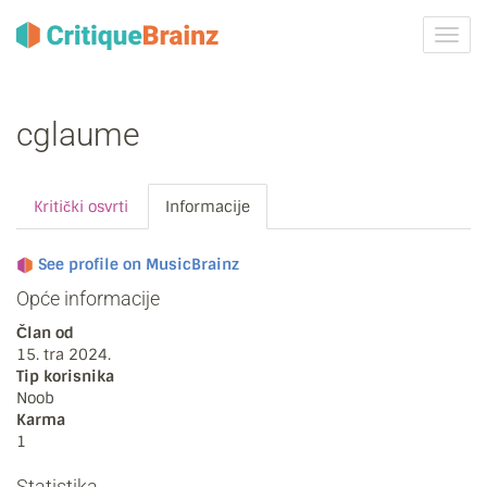
Uklju
ili
isklju
navig
cglaume
Kritički osvrti
Informacije
See profile on MusicBrainz
Opće informacije
Član od
15. tra 2024.
Tip korisnika
Noob
Karma
1
Statistika