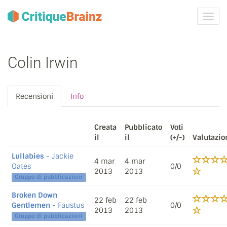
Attiva
navig
Colin Irwin
Recensioni
Info
Creata
Pubblicato
Voti
il
il
(+/-)
Valutazio
Lullabies
- Jackie
4 mar
4 mar
Oates
0/0
2013
2013
Gruppo di pubblicazioni
Broken Down
22 feb
22 feb
Gentlemen
- Faustus
0/0
2013
2013
Gruppo di pubblicazioni