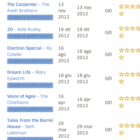
The Carpenter
- The
13
13 nov
Avett Brothers
nov
0/0
2012
2012
Gruppo di pubblicazioni
20
- Kate Rusby
19 ott
19 ott
0/0
2012
2012
Gruppo di pubblicazioni
Election Special
- Ry
16
16 ago
Cooder
ago
0/0
2012
2012
Gruppo di pubblicazioni
Dream Life
- Mary
18 giu
18 giu
Epworth
0/0
2012
2012
Gruppo di pubblicazioni
Voice of Ages
- The
16
16 apr
Chieftains
apr
0/0
2012
2012
Gruppo di pubblicazioni
Tales From the Barrel
29
House
- Seth
29 mar
mar
0/0
Lakeman
2012
2012
Gruppo di pubblicazioni