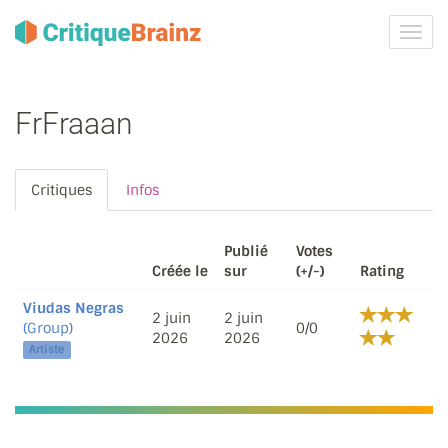
Activ
la
navig
FrFraaan
Critiques
Infos
Publié
Votes
Créée le
sur
(+/-)
Rating
Viudas Negras
2 juin
2 juin
(Group)
0/0
2026
2026
Artiste