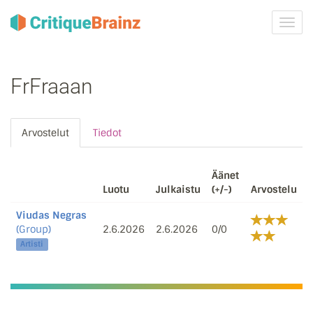
Vaih
navig
FrFraaan
Arvostelut
Tiedot
Äänet
Luotu
Julkaistu
(+/-)
Arvostelu
Viudas Negras
(Group)
2.6.2026
2.6.2026
0/0
Artisti