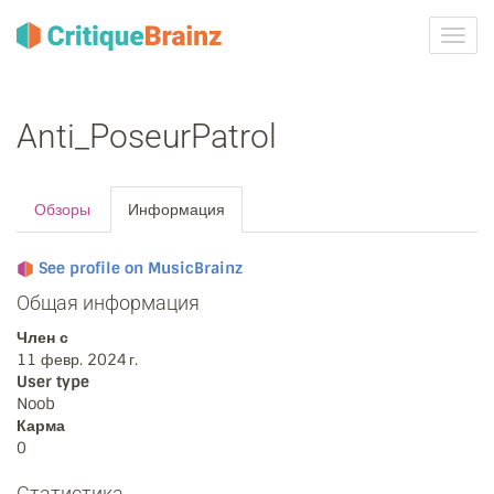
Toggl
navig
Anti_PoseurPatrol
Обзоры
Информация
See profile on MusicBrainz
Общая информация
Член с
11 февр. 2024 г.
User type
Noob
Карма
0
Статистика