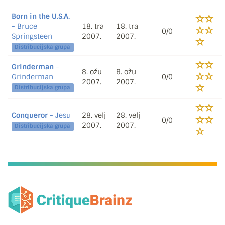
Born in the U.S.A.
- Bruce
18. tra
18. tra
0/0
Springsteen
2007.
2007.
Distribucijska grupa
Grinderman
-
8. ožu
8. ožu
Grinderman
0/0
2007.
2007.
Distribucijska grupa
Conqueror
- Jesu
28. velj
28. velj
0/0
2007.
2007.
Distribucijska grupa