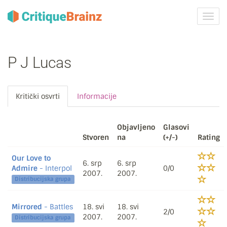
Uklju
ili
isklju
navig
P J Lucas
Kritički osvrti
Informacije
Objavljeno
Glasovi
Stvoren
na
(+/-)
Rating
Our Love to
6. srp
6. srp
Admire
- Interpol
0/0
2007.
2007.
Distribucijska grupa
Mirrored
- Battles
18. svi
18. svi
2/0
2007.
2007.
Distribucijska grupa