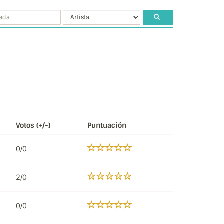
Votos (+/-)
Puntuación
0/0
2/0
0/0