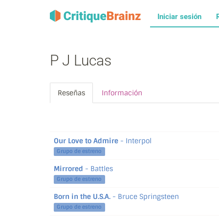
Iniciar sesión
P J Lucas
Reseñas
Información
Our Love to Admire
- Interpol
Grupo de estreno
Mirrored
- Battles
Grupo de estreno
Born in the U.S.A.
- Bruce Springsteen
Grupo de estreno