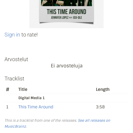
Sign in
to rate!
Arvostelut
Ei arvosteluja
Tracklist
#
Title
Length
Digital Media 1
1
This Time Around
3:58
This is a tracklist from one of the releases.
See all releases on
MusicBrainz
.