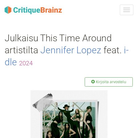
Vaih
navig
Julkaisu This Time Around
artistilta
Jennifer Lopez
feat.
i‐
dle
2024
Kirjoita arvostelu