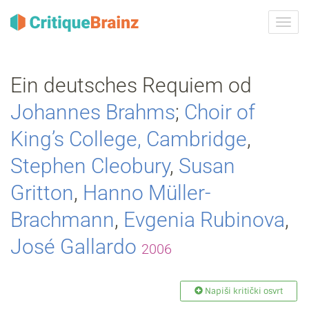
Uklju
ili
isklju
navig
Ein deutsches Requiem od
Johannes Brahms
;
Choir of
King’s College, Cambridge
,
Stephen Cleobury
,
Susan
Gritton
,
Hanno Müller‐
Brachmann
,
Evgenia Rubinova
,
José Gallardo
2006
Napiši kritički osvrt