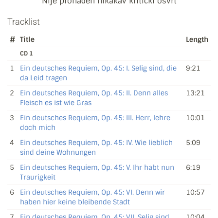
Nije pronađen nikakav kritički osvrt
Tracklist
#
Title
Length
CD 1
1
Ein deutsches Requiem, Op. 45: I. Selig sind, die
9:21
da Leid tragen
2
Ein deutsches Requiem, Op. 45: II. Denn alles
13:21
Fleisch es ist wie Gras
3
Ein deutsches Requiem, Op. 45: III. Herr, lehre
10:01
doch mich
4
Ein deutsches Requiem, Op. 45: IV. Wie lieblich
5:09
sind deine Wohnungen
5
Ein deutsches Requiem, Op. 45: V. Ihr habt nun
6:19
Traurigkeit
6
Ein deutsches Requiem, Op. 45: VI. Denn wir
10:57
haben hier keine bleibende Stadt
7
Ein deutsches Requiem, Op. 45: VII. Selig sind
10:04