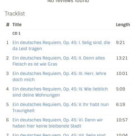
No reviews found
Tracklist
#
Title
Length
CD 1
1
Ein deutsches Requiem, Op. 45: I. Selig sind, die
9:21
da Leid tragen
2
Ein deutsches Requiem, Op. 45: II. Denn alles
13:21
Fleisch es ist wie Gras
3
Ein deutsches Requiem, Op. 45: III. Herr, lehre
10:01
doch mich
4
Ein deutsches Requiem, Op. 45: IV. Wie lieblich
5:09
sind deine Wohnungen
5
Ein deutsches Requiem, Op. 45: V. Ihr habt nun
6:19
Traurigkeit
6
Ein deutsches Requiem, Op. 45: VI. Denn wir
10:57
haben hier keine bleibende Stadt
7
Ein deutsches Requiem, Op. 45: VII. Selig sind
10:04