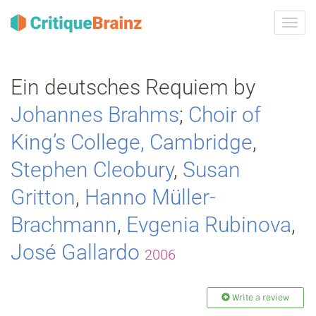
Toggl
navig
Ein deutsches Requiem by
Johannes Brahms
;
Choir of
King’s College, Cambridge
,
Stephen Cleobury
,
Susan
Gritton
,
Hanno Müller‐
Brachmann
,
Evgenia Rubinova
,
José Gallardo
2006
Write a review