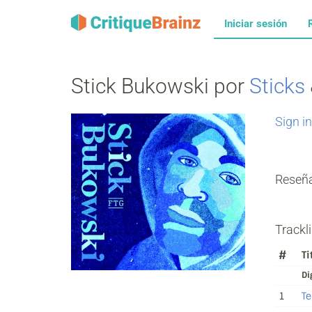
Iniciar sesión
Stick Bukowski por
Sticks
Sign in
Reseñ
Trackli
#
Ti
Di
1
Te