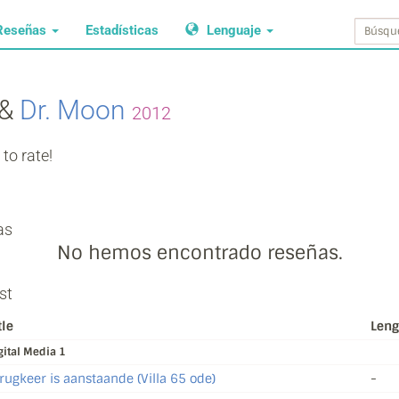
Reseñas
Estadísticas
Lenguaje
&
Dr. Moon
2012
to rate!
as
No hemos encontrado reseñas.
st
tle
Leng
gital Media 1
rugkeer is aanstaande (Villa 65 ode)
-