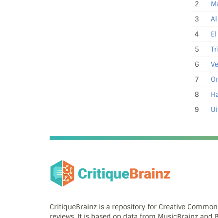
2
M
3
Al
4
El
5
Tr
6
Ve
7
On
8
Ha
9
Ui
CritiqueBrainz is a repository for Creative Commo
reviews. It is based on data from MusicBrainz and