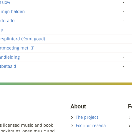
aslow
-
 mijn helden
-
 dorado
-
ip
-
rsplinterd (Komt goud)
-
tmoeting met KF
-
ndleiding
-
tbetaald
-
About
F
The project
ns licensed music and book
Escribir reseña
 BookBrainz, open music and