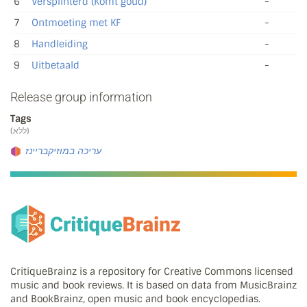
6
Versplinterd (Komt goud)
-
7
Ontmoeting met KF
-
8
Handleiding
-
9
Uitbetaald
-
Release group information
Tags
(ללא)
עריכה במוזיקבריינז
CritiqueBrainz is a repository for Creative Commons licensed
music and book reviews. It is based on data from MusicBrainz
and BookBrainz, open music and book encyclopedias.