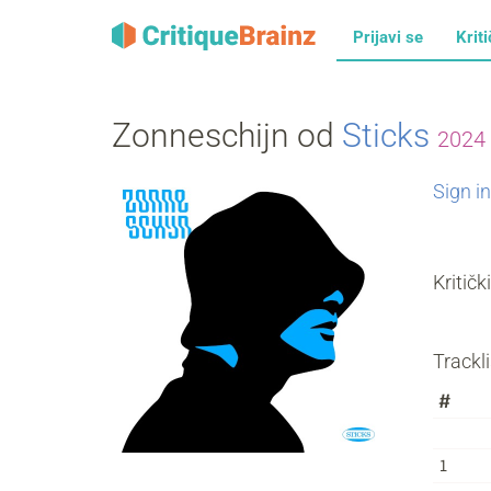
Prijavi se
Kriti
Zonneschijn od
Sticks
2024
Sign in
Kritičk
Trackli
#
1