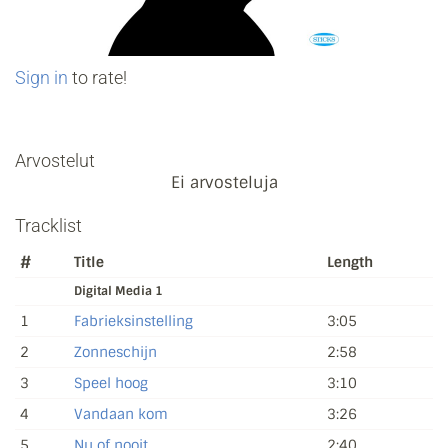
Sign in
to rate!
Arvostelut
Ei arvosteluja
Tracklist
#
Title
Length
Digital Media 1
1
Fabrieksinstelling
3:05
2
Zonneschijn
2:58
3
Speel hoog
3:10
4
Vandaan kom
3:26
5
Nu of nooit
2:40