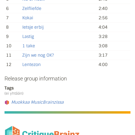
6
Zelfliefde
2:40
7
Kokai
2:56
8
Ietsje erbij
4:04
9
Lastig
3:28
10
1 take
3:08
11
Zijn we nog OK?
3:17
12
Lentezon
4:00
Release group information
Tags
(ei yhtään)
Muokkaa MusicBrainzissa