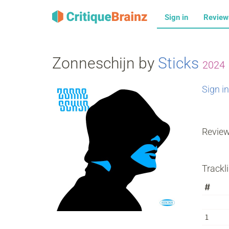
Sign in
Revie
Zonneschijn by
Sticks
2024
Sign in
Revie
Trackli
#
1