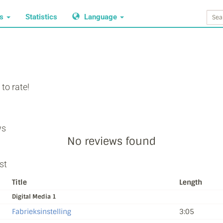
ws
Statistics
Language
to rate!
ws
No reviews found
st
Title
Length
Digital Media 1
Fabrieksinstelling
3:05