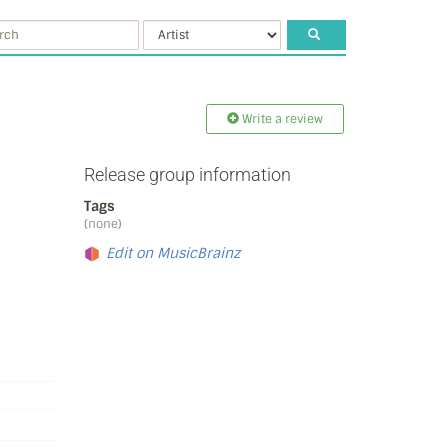
Write a review
Release group information
Tags
(none)
Edit on MusicBrainz