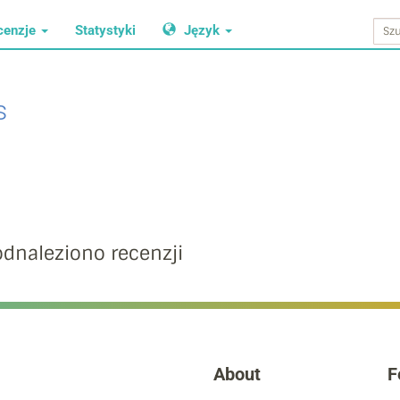
cenzje
Statystyki
Język
s
odnaleziono recenzji
About
F