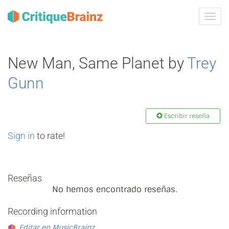
Camb
la
nave
New Man, Same Planet by
Trey
Gunn
Escribir reseña
Sign in
to rate!
Reseñas
No hemos encontrado reseñas.
Recording information
Editar en MusicBrainz