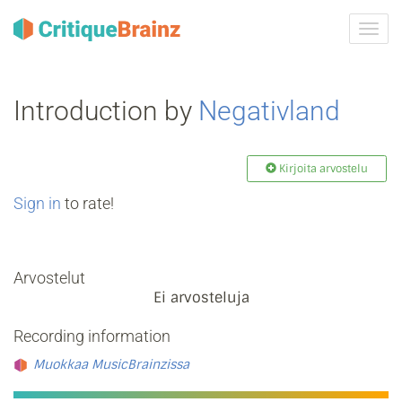
Vaih
navig
Introduction by
Negativland
Kirjoita arvostelu
Sign in
to rate!
Arvostelut
Ei arvosteluja
Recording information
Muokkaa MusicBrainzissa