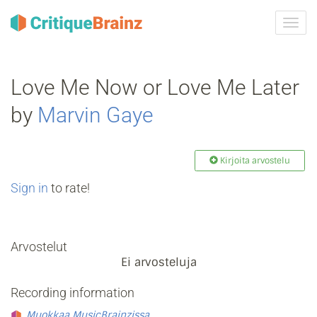
Vaih
navig
Love Me Now or Love Me Later
by
Marvin Gaye
Kirjoita arvostelu
Sign in
to rate!
Arvostelut
Ei arvosteluja
Recording information
Muokkaa MusicBrainzissa