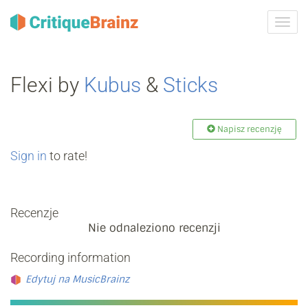
Przeł
nawig
Flexi by
Kubus
&
Sticks
Napisz recenzję
Sign in
to rate!
Recenzje
Nie odnaleziono recenzji
Recording information
Edytuj na MusicBrainz