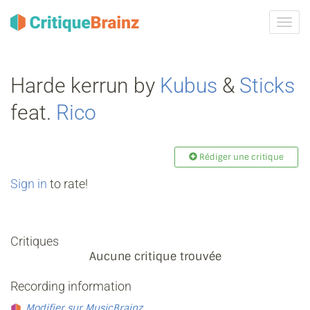
Activ
la
navig
Harde kerrun by
Kubus
&
Sticks
feat.
Rico
Rédiger une critique
Sign in
to rate!
Critiques
Aucune critique trouvée
Recording information
Modifier sur MusicBrainz