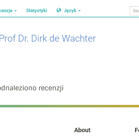
cenzje
Statystyki
Język
Prof Dr. Dirk de Wachter
odnaleziono recenzji
About
F