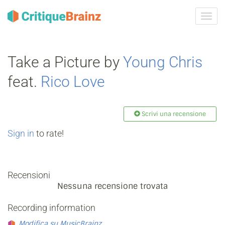
Attiva
navig
Take a Picture by
Young Chris
feat.
Rico Love
Scrivi una recensione
Sign in
to rate!
Recensioni
Nessuna recensione trovata
Recording information
Modifica su MusicBrainz