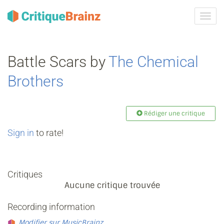
Activ
la
navig
Battle Scars by
The Chemical
Brothers
Rédiger une critique
Sign in
to rate!
Critiques
Aucune critique trouvée
Recording information
Modifier sur MusicBrainz