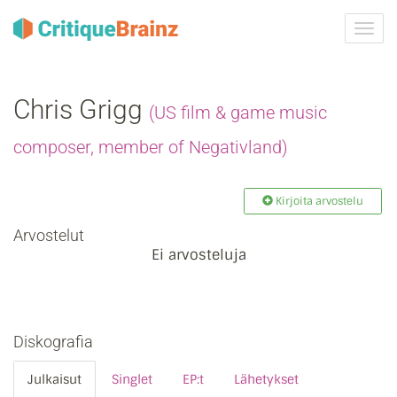
Vaih
navig
Chris Grigg
(US film & game music
composer, member of Negativland)
Kirjoita arvostelu
Arvostelut
Ei arvosteluja
Diskografia
Julkaisut
Singlet
EP:t
Lähetykset