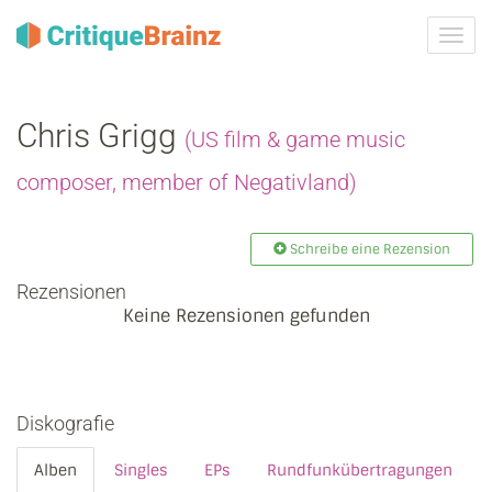
Navig
ein-/
Chris Grigg
(US film & game music
composer, member of Negativland)
Schreibe eine Rezension
Rezensionen
Keine Rezensionen gefunden
Diskografie
Alben
Singles
EPs
Rundfunkübertragungen