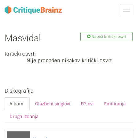
Uklju
ili
isklju
navig
Masvidal
Napiši kritički osvrt
Kritički osvrti
Nije pronađen nikakav kritički osvrt
Diskografija
Albumi
Glazbeni singlovi
EP-ovi
Emitiranja
Druga izdanja