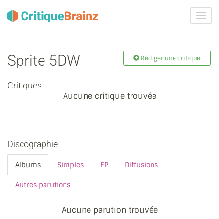
Activ
la
navig
Sprite 5DW
Rédiger une critique
Critiques
Aucune critique trouvée
Discographie
Albums
Simples
EP
Diffusions
Autres parutions
Aucune parution trouvée