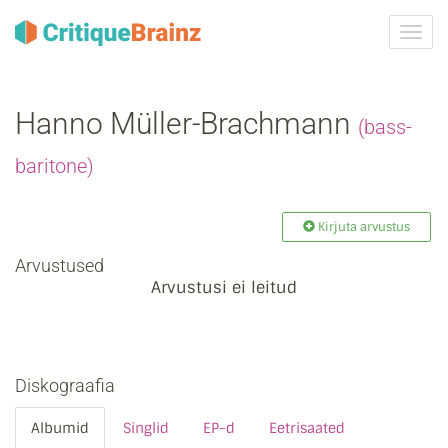
Toggl
navig
Hanno Müller‐Brachmann
(bass-
baritone)
Kirjuta arvustus
Arvustused
Arvustusi ei leitud
Diskograafia
Albumid
Singlid
EP-d
Eetrisaated